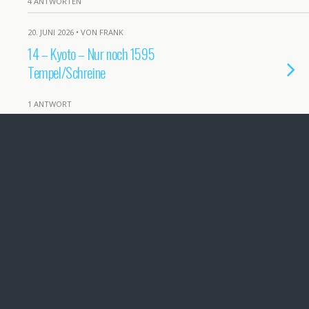
4 ANTWORTEN
20. JUNI 2026 • VON FRANK
14 – Kyoto – Nur noch 1595
Tempel/Schreine
1 ANTWORT
19. JUNI 2026 • VON ANTJE
13 – Osaka -> Kyoto Tag 1 – Start des
Tempel-Marathons
5 ANTWORTEN
18. JUNI 2026 • VON FRANK
12 – Osaka Tag 4 – Nara und noch mehr
Rehe