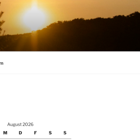
um
August 2026
M
D
F
S
S