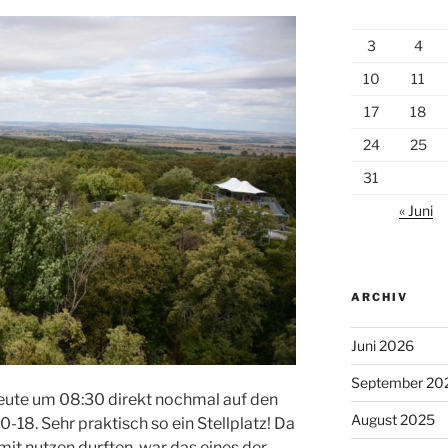
3
4
10
11
17
18
24
25
31
« Juni
ARCHIV
Juni 2026
September 20
eute um 08:30 direkt nochmal auf den
August 2025
0-18. Sehr praktisch so ein Stellplatz! Da
mit nutzen durften, war das eines der