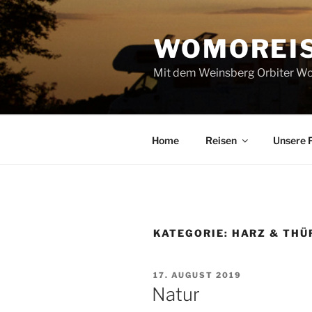
Zum
Inhalt
WOMOREI
springen
Mit dem Weinsberg Orbiter Wo
Home
Reisen
Unsere 
KATEGORIE:
HARZ & THÜ
VERÖFFENTLICHT
17. AUGUST 2019
AM
Natur