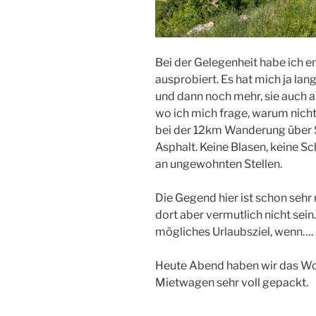
Bei der Gelegenheit habe ich 
ausprobiert. Es hat mich ja la
und dann noch mehr, sie auch an
wo ich mich frage, warum nicht 
bei der 12km Wanderung über S
Asphalt. Keine Blasen, keine S
an ungewohnten Stellen.
Die Gegend hier ist schon sehr
dort aber vermutlich nicht sein.
mögliches Urlaubsziel, wenn….
Heute Abend haben wir das Wo
Mietwagen sehr voll gepackt.