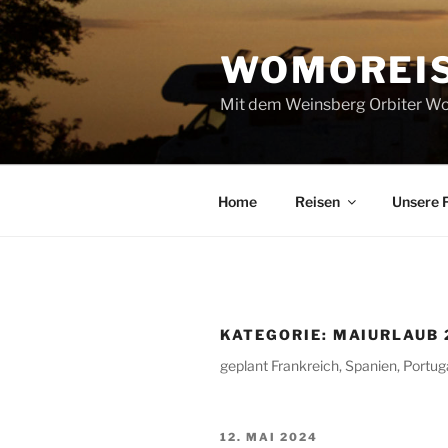
Zum
Inhalt
WOMOREI
springen
Mit dem Weinsberg Orbiter Wo
Home
Reisen
Unsere 
KATEGORIE:
MAIURLAUB 
geplant Frankreich, Spanien, Portug
VERÖFFENTLICHT
12. MAI 2024