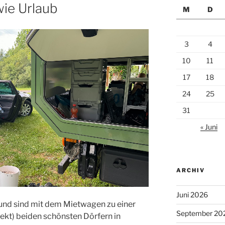
ie Urlaub
M
D
3
4
10
11
17
18
24
25
31
« Juni
ARCHIV
Juni 2026
und sind mit dem Mietwagen zu einer
September 20
ekt) beiden schönsten Dörfern in