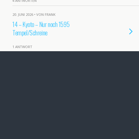
4 ANTWORTEN
20. JUNI 2026 • VON FRANK
14 – Kyoto – Nur noch 1595
Tempel/Schreine
1 ANTWORT
19. JUNI 2026 • VON ANTJE
13 – Osaka -> Kyoto Tag 1 – Start des
Tempel-Marathons
5 ANTWORTEN
18. JUNI 2026 • VON FRANK
12 – Osaka Tag 4 – Nara und noch mehr
Rehe