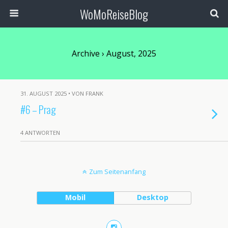
WoMoReiseBlog
Archive › August, 2025
31. AUGUST 2025 • VON FRANK
#6 – Prag
4 ANTWORTEN
Zum Seitenanfang
Mobil
Desktop