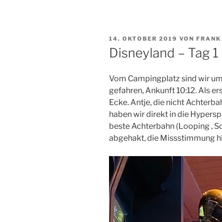
VERÖFFENTLICHT
14. OKTOBER 2019
VON
FRANK
AM
Disneyland – Tag 1
Vom Campingplatz sind wir um
gefahren, Ankunft 10:12. Als er
Ecke. Antje, die nicht Achterba
haben wir direkt in die Hypers
beste Achterbahn (Looping , Sc
abgehakt, die Missstimmung hie