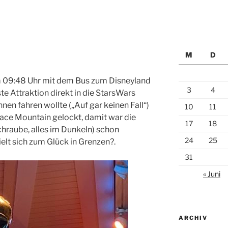
M
D
 09:48 Uhr mit dem Bus zum Disneyland
3
4
ste Attraktion direkt in die StarsWars
hnen fahren wollte („Auf gar keinen Fall“)
10
11
pace Mountain gelockt, damit war die
17
18
hraube, alles im Dunkeln) schon
24
25
lt sich zum Glück in Grenzen?.
31
« Juni
ARCHIV