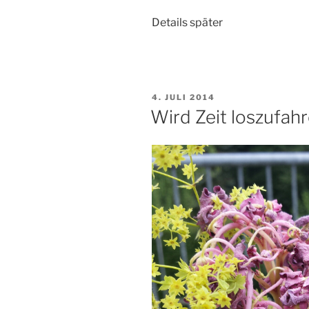
Details später
VERÖFFENTLICHT
4. JULI 2014
AM
Wird Zeit loszufah