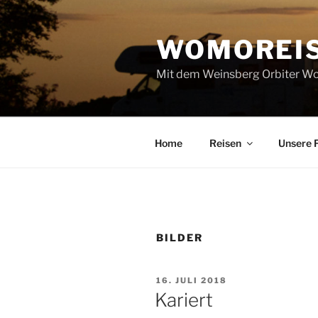
Zum
Inhalt
WOMOREI
springen
Mit dem Weinsberg Orbiter Wo
Home
Reisen
Unsere 
BILDER
VERÖFFENTLICHT
16. JULI 2018
AM
Kariert