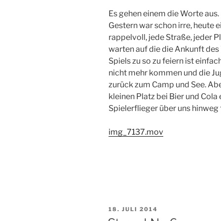
Es gehen einem die Worte aus. 
Gestern war schon irre, heute e
rappelvoll, jede Straße, jeder P
warten auf die die Ankunft des 
Spiels zu so zu feiern ist einfa
nicht mehr kommen und die Ju
zurück zum Camp und See. Abe
kleinen Platz bei Bier und Cola 
Spielerflieger über uns hinweg 
img_7137.mov
VERÖFFENTLICHT
18. JULI 2014
AM