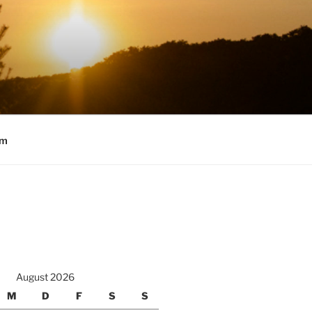
um
August 2026
M
D
F
S
S