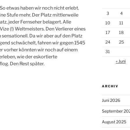
So etwas haben wir noch nicht erlebt.
3
4
ine Stufe mehr. Der Platz mittlerweile
latz, jeder Fernseher belagert. Alle
10
11
Vize (!) Weltmeisters. Den Verlierer eines
17
18
ch sensationell. Da wir aber auf den Platz
24
25
gend schwächelt, fahren wir gegen 1545
r vorher könnten wir noch auf einem
31
erleben, wie der eskortierte
« Juni
flog. Den Rest später.
ARCHIV
Juni 2026
September 20
August 2025