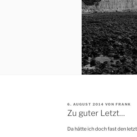
VERÖFFENTLICHT
6. AUGUST 2014
VON
FRANK
AM
Zu guter Letzt…
Da hätte ich doch fast den letz