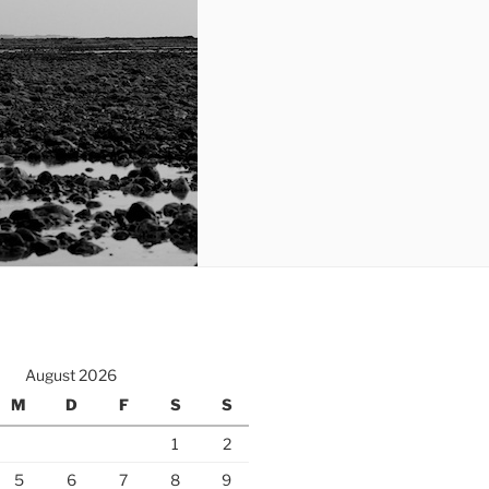
August 2026
M
D
F
S
S
1
2
5
6
7
8
9