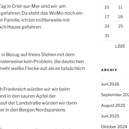
ag in Criel-sur-Mer sind wir am
10
11
gefahren. Da steht das WoMo noch ein
17
18
 Familie, ich bin mittlerweile mit
24
25
ach Hause gefahren.
31
« Juni
 in Bezug auf freies Stehen mit dem
malerweise kein Problem, die deutschen
ehr weiße Flecke auf, als es tatsächlich
ARCHIV
Juni 2026
h Frankreich würden wir wir beim
September 20
nd in den sauren Apfel der
 auf der Landstraße würden wir dann
August 2025
der in den Bergen Nordspaniens
Juni 2025
Oktober 2024