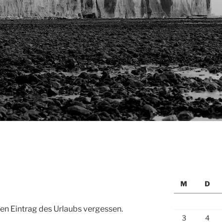
M
D
ten Eintrag des Urlaubs vergessen.
3
4