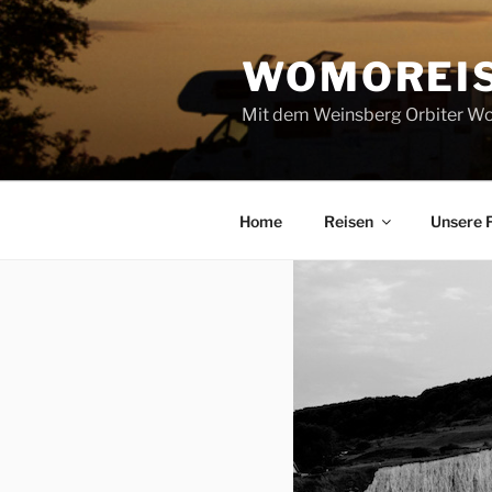
Zum
Inhalt
WOMOREI
springen
Mit dem Weinsberg Orbiter Wo
Home
Reisen
Unsere 