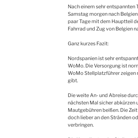
Nach einem sehr entspannten T
Samstag morgen nach Belgien 
paar Tage mit dem Hauptteil der
Fahrrad und Zug von Belgien n
Ganz kurzes Fazit:
Nordspanien ist sehr entspannt
WoMo. Die Versorgung ist nor
WoMo Stellplatzführer zeigen m
gibt.
Die weite An- und Abreise durc
nächsten Mal sicher abkürzen u
Mautgebühren beißen. Die Zeit
doch lieber an den Stränden o
verbringen.