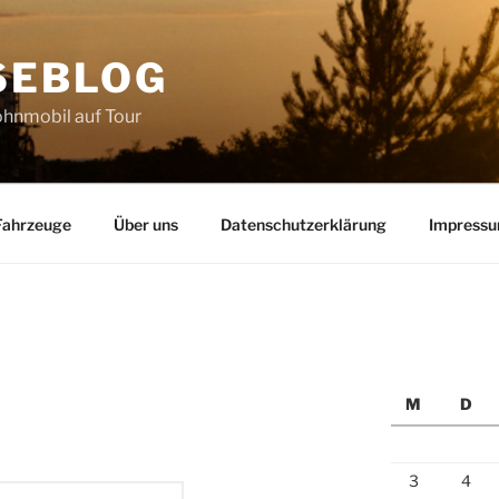
SEBLOG
hnmobil auf Tour
Fahrzeuge
Über uns
Datenschutzerklärung
Impress
M
D
3
4