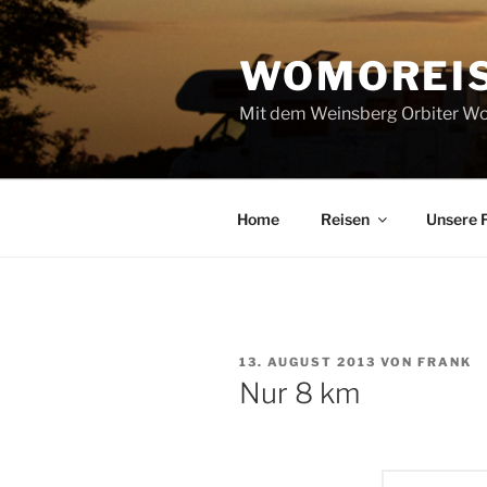
Zum
Inhalt
WOMOREI
springen
Mit dem Weinsberg Orbiter Wo
Home
Reisen
Unsere 
VERÖFFENTLICHT
13. AUGUST 2013
VON
FRANK
AM
Nur 8 km