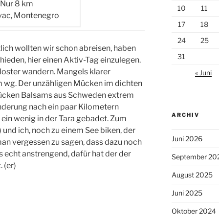
Nur 8 km
10
11
ac, Montenegro
17
18
24
25
lich wollten wir schon abreisen, haben
31
ieden, hier einen Aktiv-Tag einzulegen.
loster wandern. Mangels klarer
« Juni
m wg. Der unzähligen Mücken im dichten
-Mücken Balsams aus Schweden extrem
nderung nach ein paar Kilometern
ARCHIV
ein wenig in der Tara gebadet. Zum
) und ich, noch zu einem See biken, der
Juni 2026
t man vergessen zu sagen, dass dazu noch
cht anstrengend, dafür hat der der
September 20
 (er)
August 2025
Juni 2025
Oktober 2024