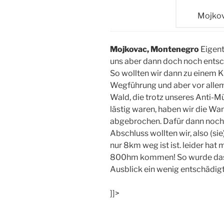
Mojkov
Mojkovac, Montenegro
Eigent
uns aber dann doch noch entsch
So wollten wir dann zu einem K
Wegführung und aber vor alle
Wald, die trotz unseres Anti
lästig waren, haben wir die Wa
abgebrochen. Dafür dann noch 
Abschluss wollten wir, also (sie
nur 8km weg ist ist. leider ha
800hm kommen! So wurde das e
Ausblick ein wenig entschädigt.
]]>