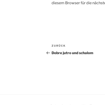
diesem Browser für die nächs
Beitragsnavigation
Vorheriger
ZURÜCK
Beitrag
Dobre jutro und schalom