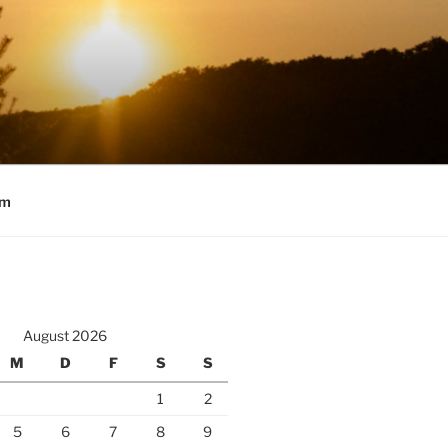
um
August 2026
M
D
F
S
S
1
2
5
6
7
8
9