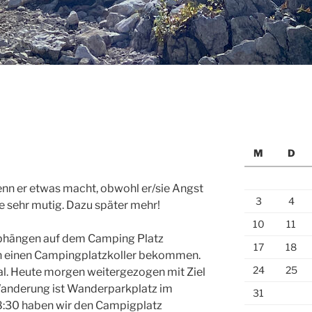
M
D
wenn er etwas macht, obwohl er/sie Angst
3
4
e sehr mutig. Dazu später mehr!
10
11
abhängen auf dem Camping Platz
17
18
ch einen Campingplatzkoller bekommen.
24
25
Egal. Heute morgen weitergezogen mit Ziel
 Wanderung ist Wanderparkplatz im
31
08:30 haben wir den Campigplatz