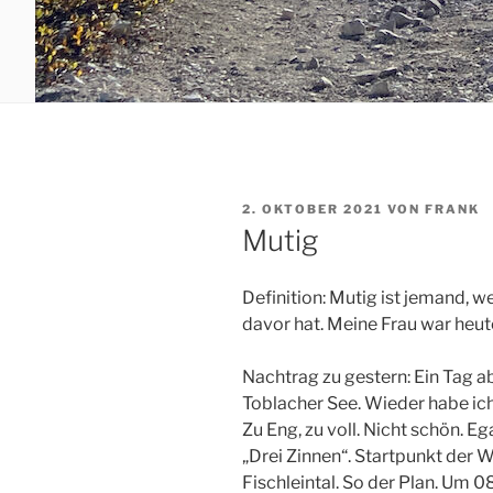
VERÖFFENTLICHT
2. OKTOBER 2021
VON
FRANK
AM
Mutig
Definition: Mutig ist jemand, 
davor hat. Meine Frau war heut
Nachtrag zu gestern: Ein Tag 
Toblacher See. Wieder habe i
Zu Eng, zu voll. Nicht schön. 
„Drei Zinnen“. Startpunkt der
Fischleintal. So der Plan. Um 