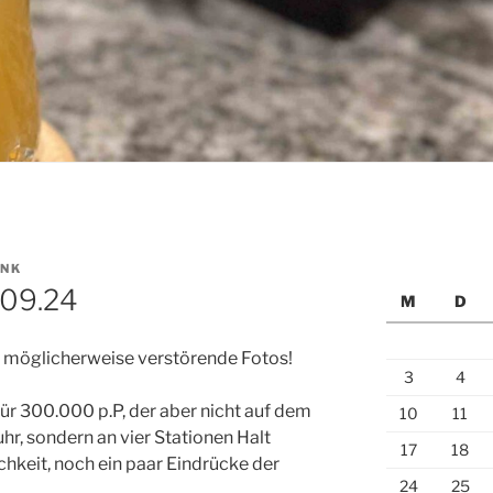
NK
.09.24
M
D
t möglicherweise verstörende Fotos!
3
4
ür 300.000 p.P, der aber nicht auf dem
10
11
hr, sondern an vier Stationen Halt
17
18
hkeit, noch ein paar Eindrücke der
24
25