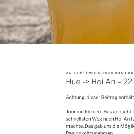
VERÖFFENTLICHT
24. SEPTEMBER 2024
VON
FRA
AM
Hue -> Hoi An – 22
Achtung, dieser Beitrag enthäl
Tour mit kleinem Bus gebucht f
schnellsten Weg nach Hoi An fu
machte. Das gab uns die Möglic
Region mitzunehmen.