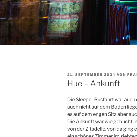
VERÖFFENTLICHT
21. SEPTEMBER 2024
VON
FRA
AM
Hue – Ankunft
Die Sleeper Busfahrt war auch 
auch nicht auf dem Boden liegen
es auf dem engen Sitz aber auc
Die Ankunft war wie gebucht in
von der Zitadelle, von da ging
ein schönes Zimmer im siebte