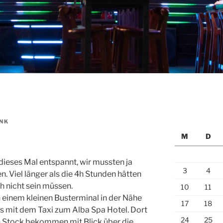
NK
M
D
dieses Mal entspannt, wir mussten ja
3
4
. Viel länger als die 4h Stunden hätten
h nicht sein müssen.
10
11
 einem kleinen Busterminal in der Nähe
17
18
 es mit dem Taxi zum Alba Spa Hotel. Dort
24
25
n Stock bekommen mit Blick über die