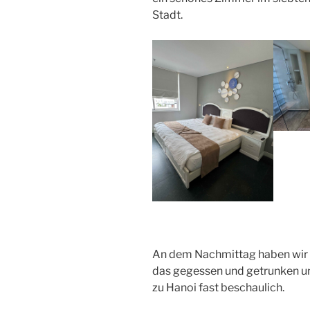
Stadt.
An dem Nachmittag haben wir 
das gegessen und getrunken un
zu Hanoi fast beschaulich.