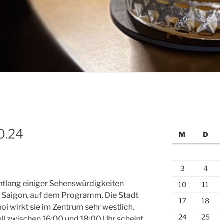
0.24
M
D
3
4
ntlang einiger Sehenswürdigkeiten
10
11
, Saigon, auf dem Programm. Die Stadt
17
18
oi wirkt sie im Zentrum sehr westlich.
24
25
iell zwischen 16:00 und 18:00 Uhr scheint