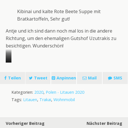
u
a
Kibinai und kalte Rote Beete Suppe mit
s
s
Bratkartoffeln, Sehr gut!
k
s
i
e
Antje und ich sind dann noch mal los in die andere
r
d
Richtung, um den ehemaligen Gutshof Uzutrakis zu
c
e
besichtigen. Wunderschön!
h
r
e
K
I
M
d
a
m
i
e
r
Teilen
Tweet
Anpinnen
Mail
SMS
H
t
r
ä
i
s
H
e
Kategorien:
2020
,
Polen - Litauen 2020
n
c
e
r
Tags:
Litauen
,
Trakai
,
Wohnmobil
t
h
i
e
ö
m
r
n
s
Vorheriger Beitrag
Nächster Beitrag
g
e
u