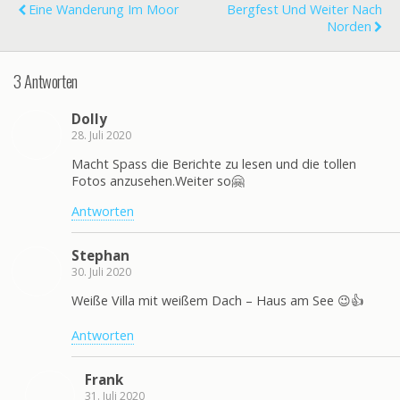
r
m
Eine Wanderung Im Moor
Bergfest Und Weiter Nach
c
Norden
u
P
h
n
a
u
3 Antworten
d
r
n
l
k
g
Dolly
i
!
d
28. Juli 2020
n
e
Macht Spass die Berichte zu lesen und die tollen
k
r
Fotos anzusehen.Weiter so🤗
s
h
Antworten
d
l
i
.
Stephan
e
J
30. Juli 2020
I
u
Weiße Villa mit weißem Dach – Haus am See 😉👍
n
n
s
Antworten
g
e
f
Frank
l
r
31. Juli 2020