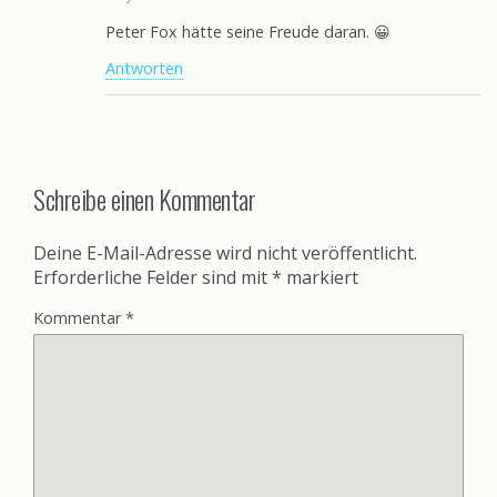
b
a
Peter Fox hätte seine Freude daran. 😀
u
u
r
M
Antworten
g
a
r
i
a
Schreibe einen Kommentar
Deine E-Mail-Adresse wird nicht veröffentlicht.
Erforderliche Felder sind mit
*
markiert
Kommentar
*