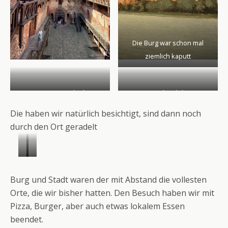
Die Burg war schon mal
ziemlich kaputt
Erst 1987 wurde die
Hat sich gelohnt!
Restaurierung
Die haben wir natürlich besichtigt, sind dann noch
abgeschlossen!
durch den Ort geradelt
B
D
a
i
Burg und Stadt waren der mit Abstand die vollesten
s
e
Orte, die wir bisher hatten. Den Besuch haben wir mit
i
S
Pizza, Burger, aber auch etwas lokalem Essen
l
t
beendet.
i
r