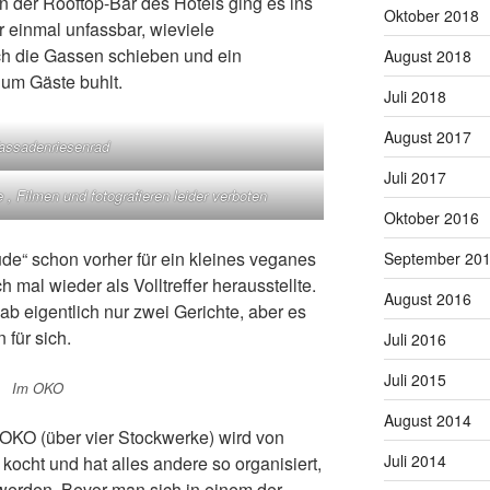
 der Rooftop-Bar des Hotels ging es ins
Oktober 2018
 einmal unfassbar, wieviele
h die Gassen schieben und ein
August 2018
um Gäste buhlt.
Juli 2018
August 2017
assadenriesenrad
Juli 2017
e , Filmen und fotografieren leider verboten
Oktober 2016
ude“ schon vorher für ein kleines veganes
September 20
 mal wieder als Volltreffer herausstellte.
August 2016
b eigentlich nur zwei Gerichte, aber es
 für sich.
Juli 2016
Juli 2015
Im OKO
August 2014
 OKO (über vier Stockwerke) wird von
Juli 2014
 kocht und hat alles andere so organisiert,
werden. Bevor man sich in einem der