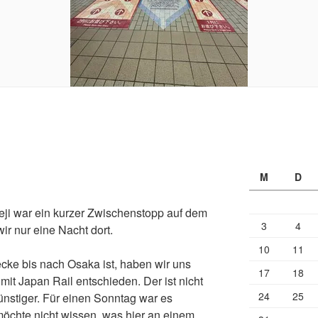
M
D
eji war ein kurzer Zwischenstopp auf dem
3
4
r nur eine Nacht dort.
10
11
ecke bis nach Osaka ist, haben wir uns
17
18
mit Japan Rail entschieden. Der ist nicht
24
25
günstiger. Für einen Sonntag war es
 möchte nicht wissen, was hier an einem