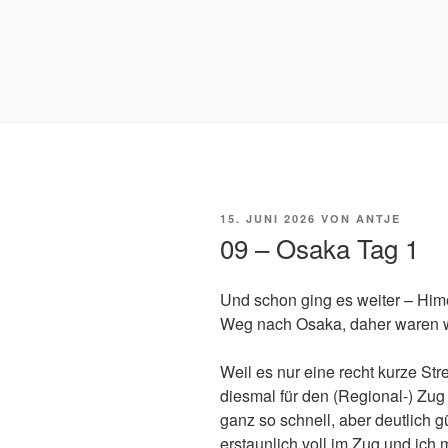
VERÖFFENTLICHT
15. JUNI 2026
VON
ANTJE
AM
09 – Osaka Tag 1
Und schon ging es weiter – Him
Weg nach Osaka, daher waren wi
Weil es nur eine recht kurze Str
diesmal für den (Regional-) Zug 
ganz so schnell, aber deutlich 
erstaunlich voll im Zug und ich