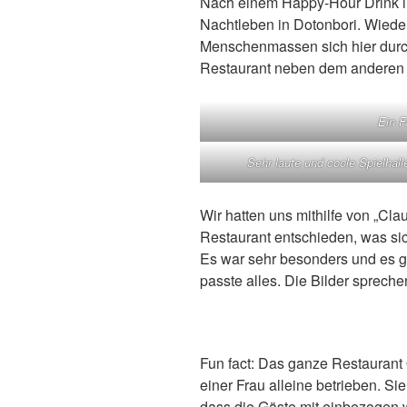
Nach einem Happy-Hour Drink in
Nachtleben in Dotonbori. Wieder
Menschenmassen sich hier durc
Restaurant neben dem anderen 
Ein F
Sehr laute und coole Spielhall
Wir hatten uns mithilfe von „Cla
Restaurant entschieden, was sich
Es war sehr besonders und es ga
passte alles. Die Bilder sprechen
Fun fact: Das ganze Restaurant
einer Frau alleine betrieben. Sie
dass die Gäste mit einbezogen 