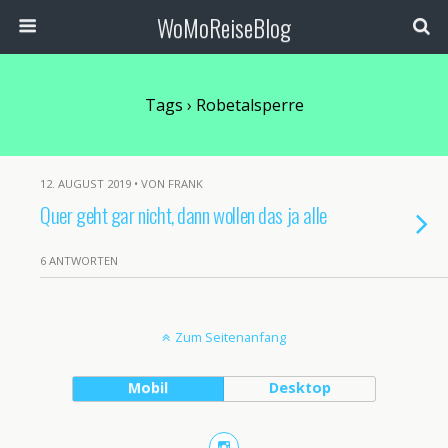
WoMoReiseBlog
Tags › Robetalsperre
12. AUGUST 2019 • VON FRANK
Quer geht gar nicht, dann wollen das ja alle
6 ANTWORTEN
Zum Seitenanfang
Mobil
Desktop