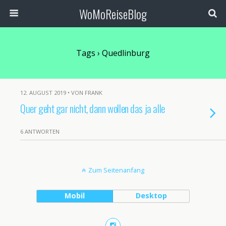
WoMoReiseBlog
Tags › Quedlinburg
12. AUGUST 2019 • VON FRANK
Quer geht gar nicht, dann wollen das ja alle
6 ANTWORTEN
Zum Seitenanfang
Mobil
Desktop