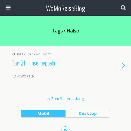
WoMoReiseBlog
Tags › Hälsö
21. JULI 2023 • VON FRANK
Tag 21 – Insel hyppeln
4 ANTWORTEN
Zum Seitenanfang
Mobil
Desktop